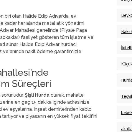
Beyko
en biri olan Halide Edip Adıvar’da, ev
ine kadar her alanda metal atık yönetimi
 Adıvar Mahallesi genelinde (Piyale Paşa
Bakır
 sokaklar) faaliyet gösteren tüm işletme ve
ti sunar. Halide Edip Adıvar hurdacı
İkitel
mız ve anında nakit ödeme garantimizle
Küçü
hallesi’nde
Hurda
ım Süreçleri
k sorunudur.
Şişli Hurda
olarak, mahalle
Teşvi
 üzerine en geç 15 dakika içinde adresinize
i ev eşyalarına, inşaat demirlerinden kablo
bebek
 tartıyor ve piyasanın en yüksek fiyat teklifini
akatl