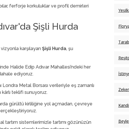
pılar, ferforje korkuluklar ve profil demirleri
Yeşil
var'da Şişli Hurda
Flory
Tarab
r vizyonla karşılayan
Şişli Hurda
, şu
Reşit
inde Halide Edip Adıvar Mahallesi’ndeki her
İstin
ahale ediyoruz.
nı Londra Metal Borsası verileriyle eş zamanlı
Zeker
ârlı teklifi sunuyoruz.
rda gürültü kirliliğine yol açmadan, çevreye
Kandil
gerçekleştiriyoruz.
Beyle
tal tartım sistemlerimizle tartımı gözünüzün