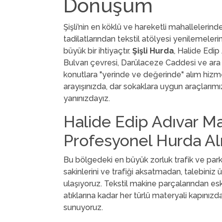
Dönüşüm
Şişli’nin en köklü ve hareketli mahallelerind
tadilatlarından tekstil atölyesi yenilemeler
büyük bir ihtiyaçtır.
Şişli Hurda
, Halide Edip
Bulvarı çevresi, Darülaceze Caddesi ve ara
konutlara "yerinde ve değerinde" alım hizme
arayışınızda, dar sokaklara uygun araçları
yanınızdayız.
Halide Edip Adıvar Ma
Profesyonel Hurda Al
Bu bölgedeki en büyük zorluk trafik ve par
sakinlerini ve trafiği aksatmadan, talebiniz
ulaşıyoruz. Tekstil makine parçalarından esk
atıklarına kadar her türlü materyali kapınızda
sunuyoruz.