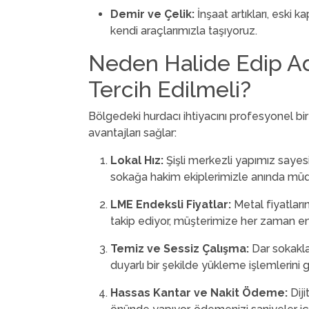
Demir ve Çelik:
İnşaat artıkları, eski ka
kendi araçlarımızla taşıyoruz.
Neden Halide Edip Adı
Tercih Edilmeli?
Bölgedeki hurdacı ihtiyacını profesyonel bi
avantajları sağlar:
Lokal Hız:
Şişli merkezli yapımız sayes
sokağa hakim ekiplerimizle anında müd
LME Endeksli Fiyatlar:
Metal fiyatları
takip ediyor, müşterimize her zaman en k
Temiz ve Sessiz Çalışma:
Dar sokakla
duyarlı bir şekilde yükleme işlemlerini 
Hassas Kantar ve Nakit Ödeme:
Diji