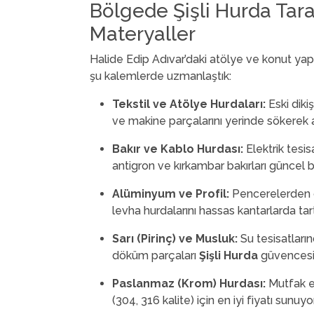
Bölgede Şişli Hurda Tara
Materyaller
Halide Edip Adıvar’daki atölye ve konut yap
şu kalemlerde uzmanlaştık:
Tekstil ve Atölye Hurdaları:
Eski diki
ve makine parçalarını yerinde sökerek a
Bakır ve Kablo Hurdası:
Elektrik tesi
antigron ve kırkambar bakırları güncel 
Alüminyum ve Profil:
Pencerelerden ç
levha hurdalarını hassas kantarlarda tar
Sarı (Pirinç) ve Musluk:
Su tesisatları
döküm parçaları
Şişli Hurda
güvencesiy
Paslanmaz (Krom) Hurdası:
Mutfak ek
(304, 316 kalite) için en iyi fiyatı sunuyo