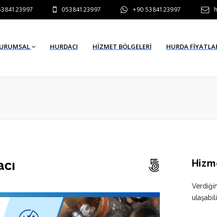
5384123997
05384123997
+90 5384123997
URUMSAL
HURDACI
HIZMET BÖLGELERI
HURDA FİYATLA
Hizm
acı
Verdiği
ulaşabili