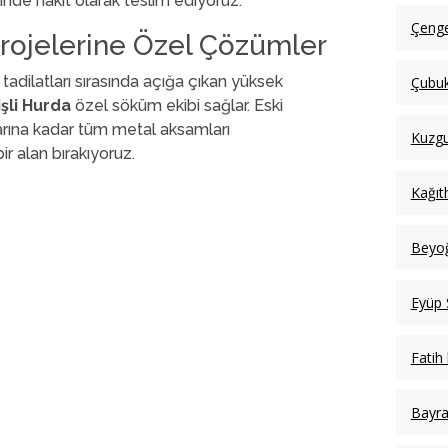
nde nakit olarak teslim ediyoruz.
Çenge
Projelerine Özel Çözümler
adilatları sırasında açığa çıkan yüksek
Çubuk
işli Hurda
özel söküm ekibi sağlar. Eski
arına kadar tüm metal aksamları
Kuzgu
r alan bırakıyoruz.
Kağıt
Beyoğ
Eyüp 
Fatih
Bayr