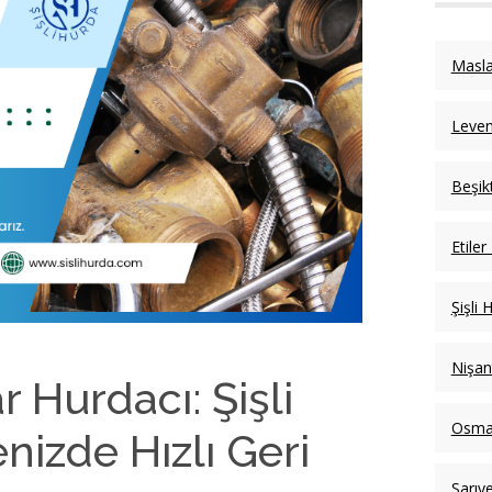
Masla
Leven
Beşik
Etiler
Şişli 
Nişan
 Hurdacı: Şişli
Osma
nizde Hızlı Geri
Sarıy