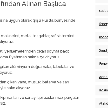
fından Alınan Başlıca
cadde
ısına uygun olarak,
Şişli Hurda
bünyesinde
fener
ş makineleri, metal tezgahlar, raf sistemleri
moda 
lıyoruz.
Suadi
satı yenilemelerinden çıkan soyma bakır,
borsa fiyatından nakde çeviriyoruz.
Fener
ıkan alüminyum doğramalar, tabelalar ve
tıyoruz.
Acıba
ndan çıkan vana, musluk, batarya ve sarı
le satın alıyoruz.
Koşuy
ipmanları ve sanayi tipi paslanmaz parçalar
Atakö
ruz.