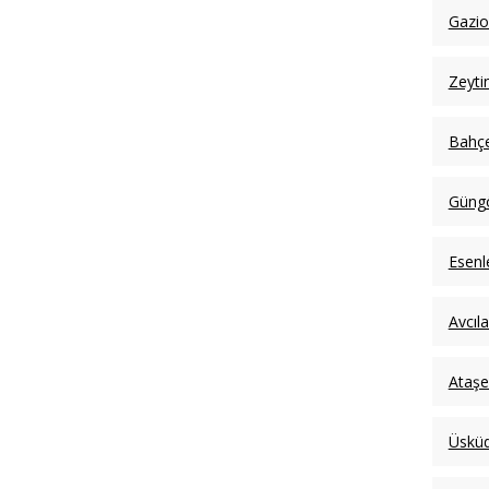
Gazi
Zeyti
Bahçe
Güngö
Esenl
Avcıl
Ataşe
Üsküd