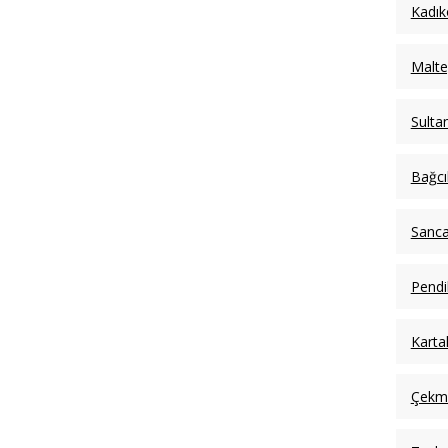
Kadık
Malte
Sulta
Bağcı
Sanca
Pendi
Karta
Çekm