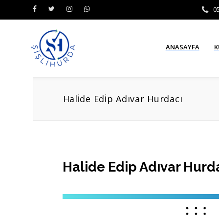
0
ANASAYFA
K
Hali̇de Edi̇p Adıvar Hurdacı
Halide Edip Adıvar Hurd