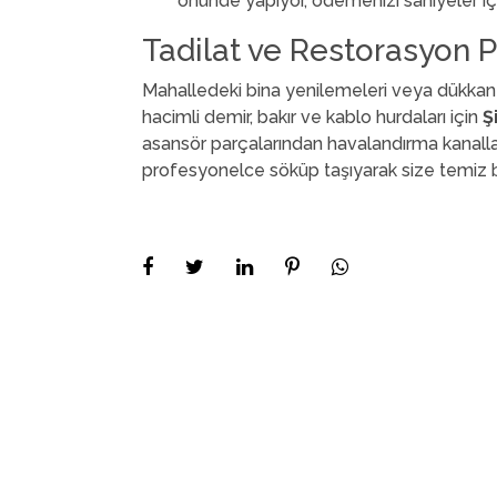
önünde yapıyor, ödemenizi saniyeler içi
Tadilat ve Restorasyon 
Mahalledeki bina yenilemeleri veya dükkan t
hacimli demir, bakır ve kablo hurdaları için
Ş
asansör parçalarından havalandırma kanall
profesyonelce söküp taşıyarak size temiz bi