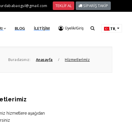
TEKLİF AL
SİPARİŞ TAKİP
hurdababaogul@gmail.com
RI
BLOG
İLETIŞIM
Üyelik/Giriş
TR
Buradasınız:
Anasayfa
/
Hi̇zmetleri̇mi̇z
etlerimiz
miz hizmetlere aşağıdan
rsiniz