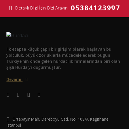
05384123997
Detaylı Bilgi İçin Bizi Arayın
İlk etapta küçük çaplı bir girişim olarak başlayan bu
yolculuk, büyük zorluklarla mücadele ederek bugün
Türkiye'nin önde gelen hurdacılık firmalarından biri olan
Şişli Hurda'yı doğurmuştur.
Devamı
Ortabayır Mah. Dereboyu Cad. No: 108/A Kağıthane
İstanbul