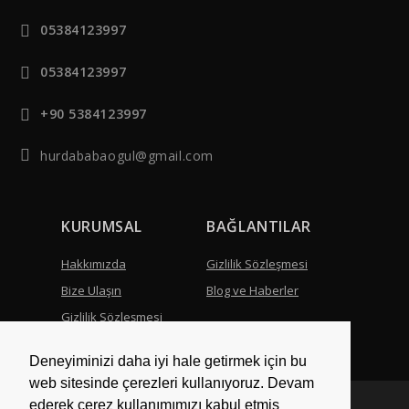
05384123997
05384123997
+90 5384123997
hurdababaogul@gmail.com
KURUMSAL
BAĞLANTILAR
Hakkımızda
Gizlilik Sözleşmesi
Bize Ulaşın
Blog ve Haberler
Gizlilik Sözleşmesi
Deneyiminizi daha iyi hale getirmek için bu
web sitesinde çerezleri kullanıyoruz. Devam
ederek çerez kullanımımızı kabul etmiş