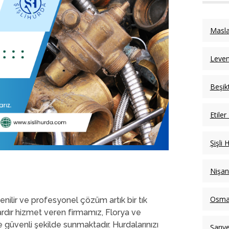
Masla
Leven
Beşik
Etiler
Şişli 
Nişan
Osma
enilir ve profesyonel çözüm artık bir tık
ardır hizmet veren firmamız, Florya ve
e güvenli şekilde sunmaktadır. Hurdalarınızı
Sarıy