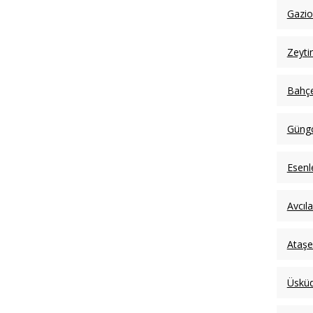
Gazi
Zeyti
Bahçe
Güngö
Esenl
Avcıl
Ataşe
Üsküd