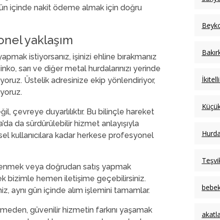
gün içinde nakit ödeme almak için doğru
Beyko
onel yaklaşım
Bakır
 yapmak istiyorsanız, işinizi ehline bırakmanız
çinko, sarı ve diğer metal hurdalarınızı yerinde
İkitel
oruz. Üstelik adresinize ekip yönlendiriyor,
iyoruz.
Küçü
 çevreye duyarlılıktır. Bu bilinçle hareket
’da da sürdürülebilir hizmet anlayışıyla
Hurda
el kullanıcılara kadar herkese profesyonel
Teşvi
i öğrenmek veya doğrudan satış yapmak
k bizimle hemen iletişime geçebilirsiniz.
bebek
z, aynı gün içinde alım işlemini tamamlar.
meden, güvenilir hizmetin farkını yaşamak
akatl