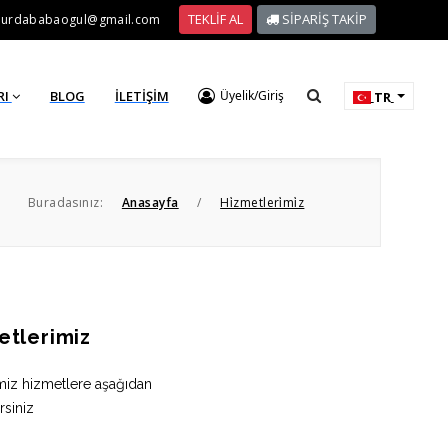
TEKLİF AL
SİPARİŞ TAKİP
hurdababaogul@gmail.com
RI
BLOG
İLETIŞIM
Üyelik/Giriş
TR
Buradasınız:
Anasayfa
/
Hi̇zmetleri̇mi̇z
etlerimiz
miz hizmetlere aşağıdan
rsiniz