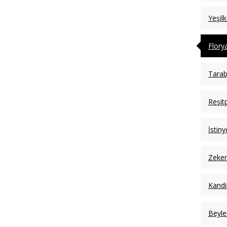
Yeşil
Flory
Tarab
Reşit
İstin
Zeker
Kandil
Beyle