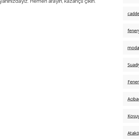
yanınızdayız. Hemen arayın, kazançlı çıkın.
cadde
fener
moda 
Suadi
Fener
Acıba
Koşuy
Atakö