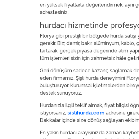
en yüksek fiyatlarla değerlendirmek, aynı 
adrestesiniz.
hurdacı hizmetinde profesy
Florya gibi prestijli bir bölgede hurda satışı
gerekir. Biz; demir, bakır, alüminyum, kablo, 
tartarak, gerçek piyasa değerinde alım yapıy
tüm işlemleri sizin için zahmetsiz hâle getir
Geri dönüşüm sadece kazanç sağlamak değil,
eden firmamız, Şişli hurda deneyimini Florya
buluşturuyor. Kurumsal işletmelerden bireys
destek sunuyoruz.
Hurdanızla ilgili teklif almak, fiyat bilgis
istiyorsanız,
sislihurda.com
adresine girere
Dakikalar içinde size dönüş sağlayan ekibimi
En yakın hurdacı arayışınızda zaman kaybet