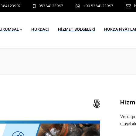
5384123997
05384123997
+90 5384123997
URUMSAL
HURDACI
HIZMET BÖLGELERI
HURDA FİYATLA
Hizm
Verdiği
ulaşabili