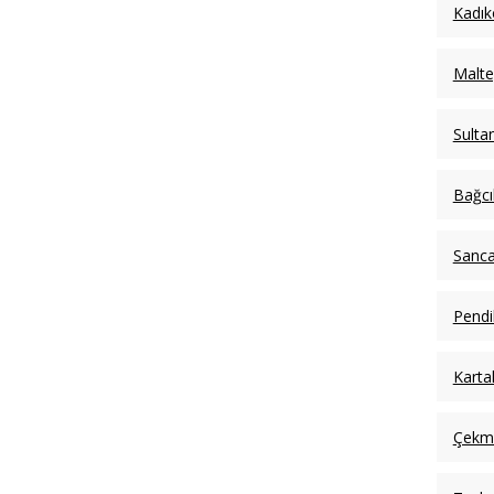
Kadık
Malte
Sulta
Bağcı
Sanca
Pendi
Karta
Çekm