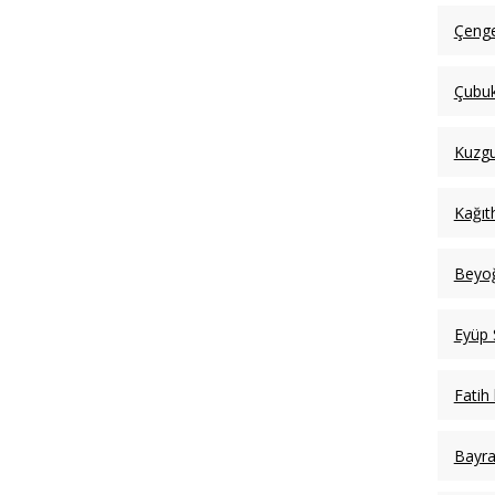
Çenge
Çubuk
Kuzgu
Kağıt
Beyoğ
Eyüp 
Fatih
Bayr