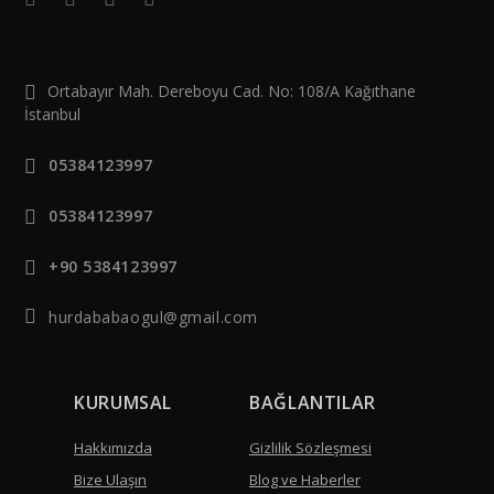
Ortabayır Mah. Dereboyu Cad. No: 108/A Kağıthane
İstanbul
05384123997
05384123997
+90 5384123997
hurdababaogul@gmail.com
KURUMSAL
BAĞLANTILAR
Hakkımızda
Gizlilik Sözleşmesi
Bize Ulaşın
Blog ve Haberler