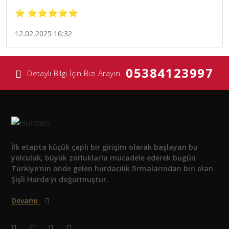
⭐ ⭐⭐⭐⭐⭐
12.02.2025 16:32
05384123997
Detaylı Bilgi İçin Bizi Arayın
İlk etapta küçük çaplı bir girişim olarak başlayan bu
yolculuk, büyük zorluklarla mücadele ederek bugün
Türkiye'nin önde gelen hurdacılık firmalarından biri olan
Şişli Hurda'yı doğurmuştur.
Devamı