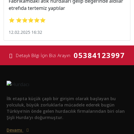
Fabrikamdaki atık hurdaları gelip degerinde aldılar
etrefıda tertemiz yaptılar
⭐ ⭐⭐⭐⭐⭐
12.02.2025 16:32
05384123997
Detaylı Bilgi İçin Bizi Arayın
İlk etapta küçük çaplı bir girişim olarak başlayan bu
yolculuk, büyük zorluklarla mücadele ederek bugün
Türkiye'nin önde gelen hurdacılık firmalarından biri olan
Şişli Hurda'yı doğurmuştur.
Devamı