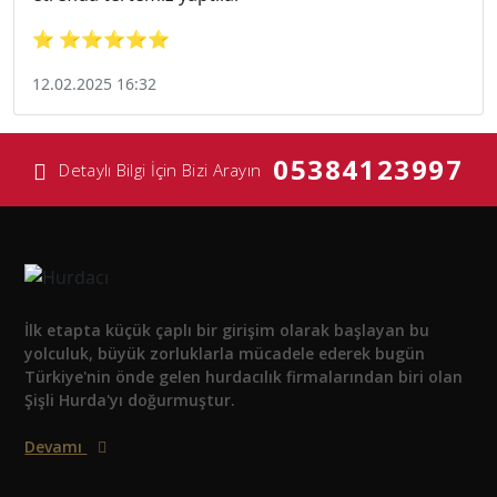
⭐ ⭐⭐⭐⭐⭐
12.02.2025 16:32
05384123997
Detaylı Bilgi İçin Bizi Arayın
İlk etapta küçük çaplı bir girişim olarak başlayan bu
yolculuk, büyük zorluklarla mücadele ederek bugün
Türkiye'nin önde gelen hurdacılık firmalarından biri olan
Şişli Hurda'yı doğurmuştur.
Devamı