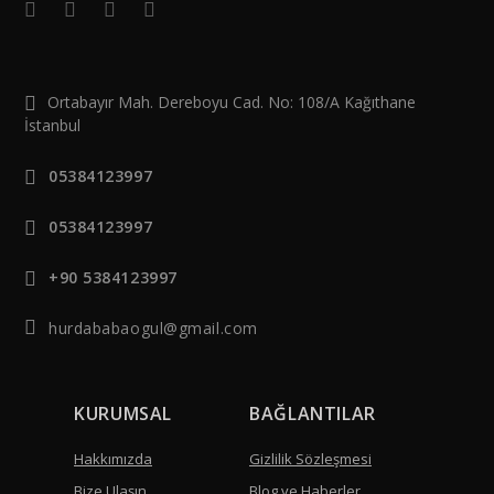
Ortabayır Mah. Dereboyu Cad. No: 108/A Kağıthane
İstanbul
05384123997
05384123997
+90 5384123997
hurdababaogul@gmail.com
KURUMSAL
BAĞLANTILAR
Hakkımızda
Gizlilik Sözleşmesi
Bize Ulaşın
Blog ve Haberler