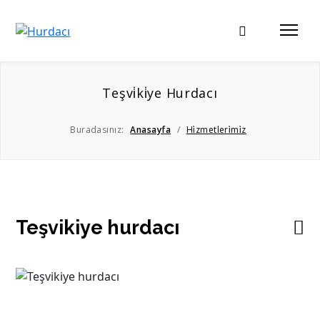
Teşvi̇ki̇ye Hurdacı
Buradasınız:
Anasayfa
/
Hi̇zmetleri̇mi̇z
Teşvikiye hurdacı