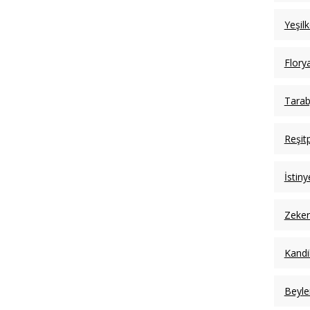
Yeşil
Flory
Tarab
Reşit
İstin
Zeker
Kandil
Beyle