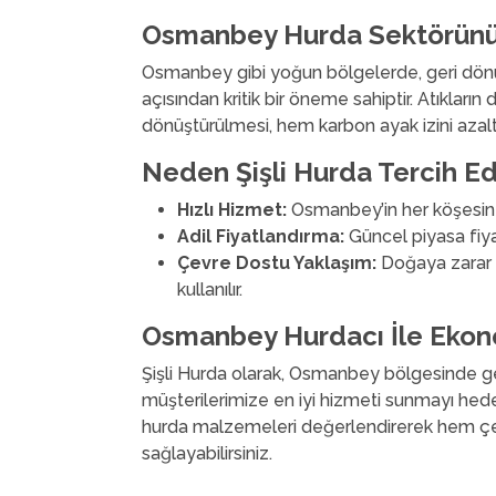
Osmanbey Hurda Sektörün
Osmanbey gibi yoğun bölgelerde, geri dönü
açısından kritik bir öneme sahiptir. Atıkları
dönüştürülmesi, hem karbon ayak izini azal
Neden Şişli Hurda Tercih Ed
Hızlı Hizmet:
Osmanbey’in her köşesine h
Adil Fiyatlandırma:
Güncel piyasa fiyatl
Çevre Dostu Yaklaşım:
Doğaya zarar
kullanılır.
Osmanbey Hurdacı İle Eko
Şişli Hurda olarak, Osmanbey bölgesinde ger
müşterilerimize en iyi hizmeti sunmayı hedef
hurda malzemeleri değerlendirerek hem çe
sağlayabilirsiniz.