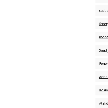
cadde
fener
moda 
Suadi
Fener
Acıba
Koşuy
Atakö