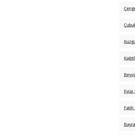
Çenge
Çubuk
Kuzgu
Kağıt
Beyoğ
Eyüp 
Fatih
Bayr