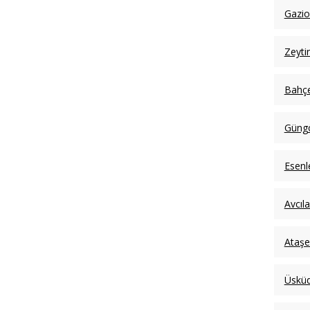
Gazi
Zeyti
Bahçe
Güngö
Esenl
Avcıl
Ataşe
Üsküd