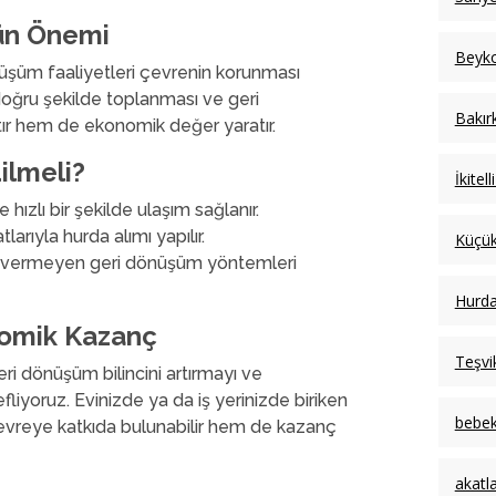
ün Önemi
Beyko
şüm faaliyetleri çevrenin korunması
n doğru şekilde toplanması ve geri
Bakır
tır hem de ekonomik değer yaratır.
ilmeli?
İkitel
ızlı bir şekilde ulaşım sağlanır.
arıyla hurda alımı yapılır.
Küçü
 vermeyen geri dönüşüm yöntemleri
Hurda
nomik Kazanç
Teşvi
i dönüşüm bilincini artırmayı ve
liyoruz. Evinizde ya da iş yerinizde biriken
bebek
vreye katkıda bulunabilir hem de kazanç
akatl