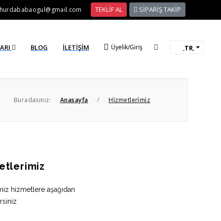
TEKLİF AL
SİPARİŞ TAKİP
hurdababaogul@gmail.com
LARI
BLOG
İLETIŞIM
Üyelik/Giriş
TR
Buradasınız:
Anasayfa
/
Hi̇zmetleri̇mi̇z
etlerimiz
miz hizmetlere aşağıdan
rsiniz