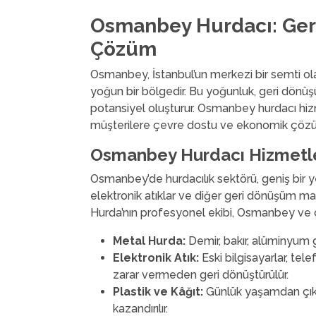
Osmanbey Hurdacı: Ger
Çözüm
Osmanbey, İstanbul’un merkezi bir semti ol
yoğun bir bölgedir. Bu yoğunluk, geri dönüş
potansiyel oluşturur. Osmanbey hurdacı hi
müşterilere çevre dostu ve ekonomik çözü
Osmanbey Hurdacı Hizmetle
Osmanbey’de hurdacılık sektörü, geniş bir ye
elektronik atıklar ve diğer geri dönüşüm malze
Hurda’nın profesyonel ekibi, Osmanbey ve ç
Metal Hurda:
Demir, bakır, alüminyum gi
Elektronik Atık:
Eski bilgisayarlar, tel
zarar vermeden geri dönüştürülür.
Plastik ve Kâğıt:
Günlük yaşamdan çıkan
kazandırılır.