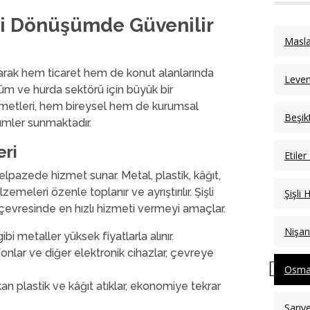
i Dönüşümde Güvenilir
Masla
arak hem ticaret hem de konut alanlarında
Leven
üm ve hurda sektörü için büyük bir
zmetleri, hem bireysel hem de kurumsal
Beşik
mler sunmaktadır.
ri
Etiler
lpazede hizmet sunar. Metal, plastik, kâğıt,
meleri özenle toplanır ve ayrıştırılır. Şişli
Şişli 
evresinde en hızlı hizmeti vermeyi amaçlar.
Nişan
bi metaller yüksek fiyatlarla alınır.
efonlar ve diğer elektronik cihazlar, çevreye
Osma
 plastik ve kâğıt atıklar, ekonomiye tekrar
Sarıy