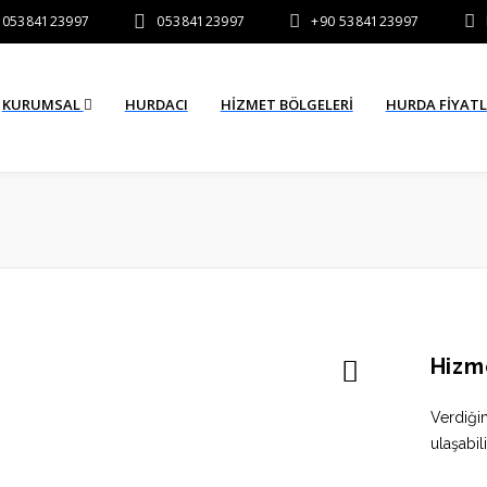
05384123997
05384123997
+90 5384123997
KURUMSAL
HURDACI
HIZMET BÖLGELERI
HURDA FİYAT
Hizm
Verdiği
ulaşabili